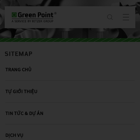
TỰ GIỚI THIỆU
SITEMAP
TIN TỨC & Dự án
TRANG CHỦ
DỊCH VỤ
TỰ GIỚI THIỆU
TẢI VỀ
TIN TỨC & DỰ ÁN
LIÊN HỆ
DỊCH VỤ
VT / VI