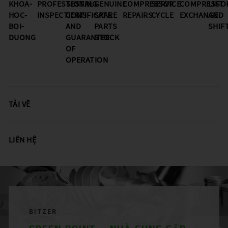
KHOA-
PROFESSIONAL
TESTING
GENUINE
COMPRESSOR
SERVICE
COMPRESSO
LIFT
HOC-
INSPECTIONS
CERTIFICATE
SPARE
REPAIRS
CYCLE
EXCHANGE
AND
BOI-
AND
PARTS
SHIF
PLEASE SELECT COUNTRY AND
DUONG
GUARANTEE
STOCK
LANGUAGE:
OF
OPERATION
Worldwide
Europe
TẢI VỀ
Asia
LIÊN HỆ
BITZER