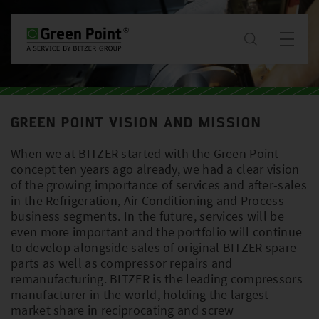
เกี่ยวกับเรา
GREEN POINT VISION AND MISSION
ข่าวสาร & โครงการ
When we at BITZER started with the Green Point
concept ten years ago already, we had a clear vision
บริการ
of the growing importance of services and after-sales
in the Refrigeration, Air Conditioning and Process
business segments. In the future, services will be
ดาวน์โหลด
even more important and the portfolio will continue
to develop alongside sales of original BITZER spare
parts as well as compressor repairs and
ติดต่อ
remanufacturing. BITZER is the leading compressors
manufacturer in the world, holding the largest
market share in reciprocating and screw
TH / TH