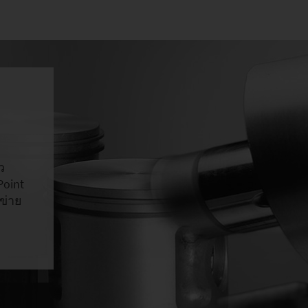
ว
Point
ข่าย