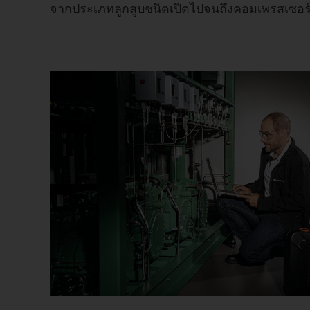
จากประเภทลูกสูบชนิดเปิดไปจนถึงคอมเพรสเซอร์