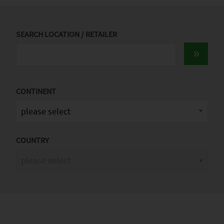
PLEASE SELECT COUNTRY AND
SEARCH LOCATION / RETAILER
LANGUAGE:
Worldwide
Europe
CONTINENT
Asia
COUNTRY